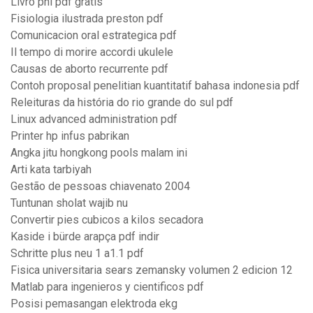
Livro pnl pdf gratis
Fisiologia ilustrada preston pdf
Comunicacion oral estrategica pdf
Il tempo di morire accordi ukulele
Causas de aborto recurrente pdf
Contoh proposal penelitian kuantitatif bahasa indonesia pdf
Releituras da história do rio grande do sul pdf
Linux advanced administration pdf
Printer hp infus pabrikan
Angka jitu hongkong pools malam ini
Arti kata tarbiyah
Gestão de pessoas chiavenato 2004
Tuntunan sholat wajib nu
Convertir pies cubicos a kilos secadora
Kaside i bürde arapça pdf indir
Schritte plus neu 1 a1.1 pdf
Fisica universitaria sears zemansky volumen 2 edicion 12
Matlab para ingenieros y cientificos pdf
Posisi pemasangan elektroda ekg