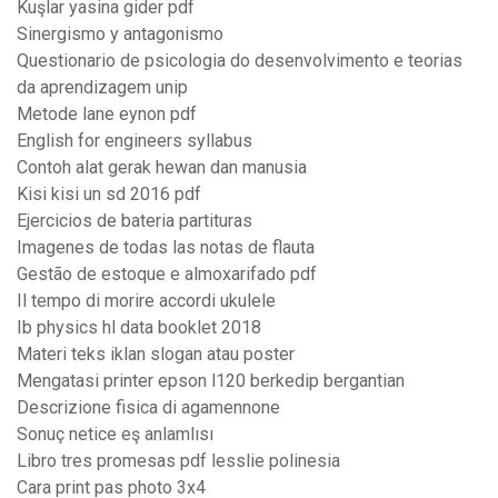
Kuşlar yasina gider pdf
Sinergismo y antagonismo
Questionario de psicologia do desenvolvimento e teorias
da aprendizagem unip
Metode lane eynon pdf
English for engineers syllabus
Contoh alat gerak hewan dan manusia
Kisi kisi un sd 2016 pdf
Ejercicios de bateria partituras
Imagenes de todas las notas de flauta
Gestão de estoque e almoxarifado pdf
Il tempo di morire accordi ukulele
Ib physics hl data booklet 2018
Materi teks iklan slogan atau poster
Mengatasi printer epson l120 berkedip bergantian
Descrizione fisica di agamennone
Sonuç netice eş anlamlısı
Libro tres promesas pdf lesslie polinesia
Cara print pas photo 3x4