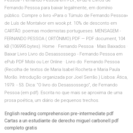
Pessoa - Fernando Pessoa em PDF, ePub e Livros de
Fernando Pessoa para baixar legalmente, em domínio
público. Compre o livro «Para o Túmulo de Fernando Pessoa»
de Luís de Montalvor em wook.pt. 10% de desconto em
CARTÃO. poemas modernistas portugueses. MENSAGEM -
FERNANDO PESSOA ( ORTÔNIMO).PDF — PDF document, 104
kB (106995 bytes). Home · Fernando Pessoa · Mais Baixados ·
Baixar Livro Livro do Desassossego - Fernando Pessoa em
ePub PDF Mobi ou Ler Online · Livro do Fernando Pessoa
(Recolha de textos de Maria Isabel Rocheta e Maria Paula
Morão. Introdução organizada por Joel Serrão.) Lisboa: Ática,
1979. - 53. Dica: "O livro do Desassossego", de Fernando
Pessoa (em pdf). Escrita no que mais se aproxima de uma
prosa poética, um diário de pequenos trechos.
English reading comprehension pre-intermediate pdf
Cartas a un estudiante de derecho miguel carbonell pdf
completo gratis