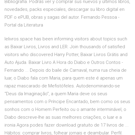
Bibliografía. Podrás ver y comprar sus nuevos y últimos libros,
novedades, packs especiales, descargar su libro digital en
PDF o ePUB, obras y sagas del autor. Fernando Pessoa -
Portal da Literatura
lelivros.space has been informing visitors about topics such
as Baixar Livros, Livros and LER. Join thousands of satisfied
visitors who discovered Harry Potter, Baixar Livros Grátis and
Auto Ajuda. Baixar Livro A Hora do Diabo e Outros Contos -
Fernando ... Depois do baile de Carnaval, numa rua cheia de
luar, o Diabo fala com Maria, para quem este é apenas um
rapaz mascarado de Mefistófeles. Autodenominando-se
“Deus da Imaginação”, a quem Maria deve os seus
pensamentos com o Príncipe Encantado, bem como os seus
sonhos com o Homem Perfeito ou o amante interminável, o
Diabo descreve-lhe as suas melhores criações, o luar e a
ironia Agora podes fazer download gratuito de 17 livros de ...
Hábitos: comprar livros, folhear jornais e deambular. Perfil: